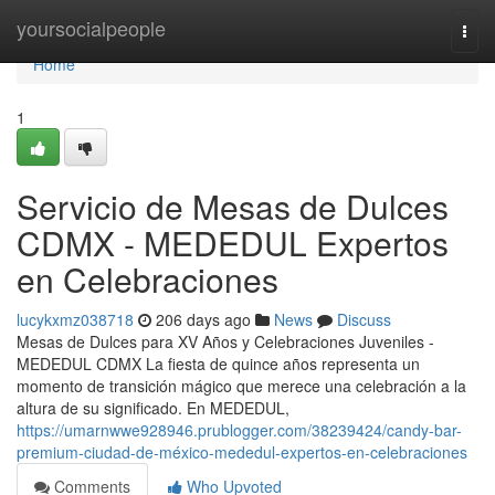
Home
yoursocialpeople
Togg
navi
Home
1
Servicio de Mesas de Dulces
CDMX - MEDEDUL Expertos
en Celebraciones
lucykxmz038718
206 days ago
News
Discuss
Mesas de Dulces para XV Años y Celebraciones Juveniles -
MEDEDUL CDMX La fiesta de quince años representa un
momento de transición mágico que merece una celebración a la
altura de su significado. En MEDEDUL,
https://umarnwwe928946.prublogger.com/38239424/candy-bar-
premium-ciudad-de-méxico-mededul-expertos-en-celebraciones
Comments
Who Upvoted