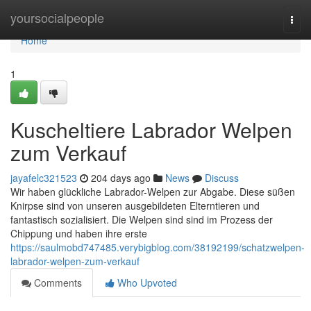
Home
yoursocialpeople
Togg
navi
Home
1
Kuscheltiere Labrador Welpen
zum Verkauf
jayafelc321523
204 days ago
News
Discuss
Wir haben glückliche Labrador-Welpen zur Abgabe. Diese süßen
Knirpse sind von unseren ausgebildeten Elterntieren und
fantastisch sozialisiert. Die Welpen sind sind im Prozess der
Chippung und haben ihre erste
https://saulmobd747485.verybigblog.com/38192199/schatzwelpen-
labrador-welpen-zum-verkauf
Comments
Who Upvoted