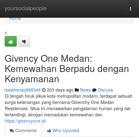
Home
yoursocialpeople
Togg
navi
Home
1
Givency One Medan:
Kemewahan Berpadu dengan
Kenyamanan
isaiahsnqq888348
203 days ago
News
Discuss
Di tengah hiruk pikuk kota metropolitan modern, terdapat sebuah
surga ketenangan yang bernama Givenchy One Medan
Residences. Situs ini menawarkan pengalaman hunian yang tak
tertandingi, dengan memadukan kemewahan dan
https://givencyone.id/
Comments
Who Upvoted