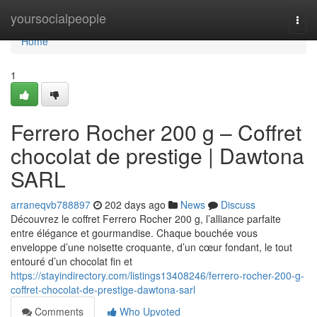
Home
yoursocialpeople
Togg
navi
Home
1
Ferrero Rocher 200 g – Coffret
chocolat de prestige | Dawtona
SARL
arraneqvb788897
202 days ago
News
Discuss
Découvrez le coffret Ferrero Rocher 200 g, l’alliance parfaite
entre élégance et gourmandise. Chaque bouchée vous
enveloppe d’une noisette croquante, d’un cœur fondant, le tout
entouré d’un chocolat fin et
https://stayindirectory.com/listings13408246/ferrero-rocher-200-g-
coffret-chocolat-de-prestige-dawtona-sarl
Comments
Who Upvoted