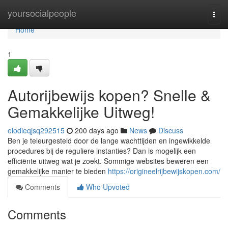
Home
yoursocialpeople
Togg
navi
Home
1
Autorijbewijs kopen? Snelle &
Gemakkelijke Uitweg!
elodieqjsq292515
200 days ago
News
Discuss
Ben je teleurgesteld door de lange wachttijden en ingewikkelde
procedures bij de reguliere instanties? Dan is mogelijk een
efficiënte uitweg wat je zoekt. Sommige websites beweren een
gemakkelijke manier te bieden
https://origineelrijbewijskopen.com/
Comments
Who Upvoted
Comments