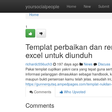
Home
yoursocialpeople
Home
New
Submit
Home
1
Templat perbaikan dan re
excel untuk diunduh
richardc556uch3
197 days ago
News
Discuss
Pakai templat cuplikan yakni cara yang tepat guna se
informasi pelanggan dimasukkan sebagai handbook, kela
maupun bukti perseroan kamu telah jelas. sesudah ini
https://gunnerqutsq.ampedpages.com/templat-nukila
Comments
Who Upvoted
Comments