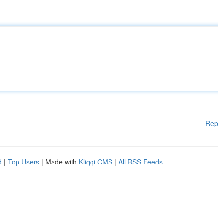
Rep
d
|
Top Users
| Made with
Kliqqi CMS
|
All RSS Feeds