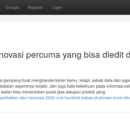
Groups
Register
Login
novasi percuma yang bisa diedit d
rta gampang buat menghandel karier kamu. tetapi, sebab data dan juga
laian sepertinya terjalin, dan juga bala kekeliruan pada informasi p
, kalian bisa menentukan pusat jasa ataupun produk yang
n-perbaikan-dan-renovasi-2026-one-hundred-bebas-di-phrase-excel-6