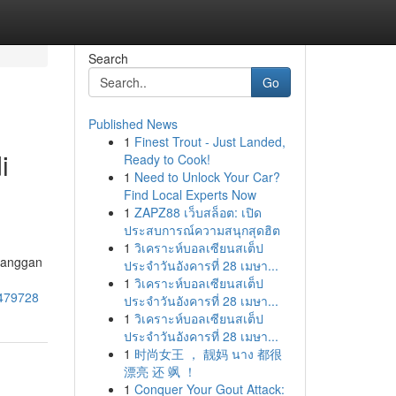
Search
Go
Published News
1
Finest Trout - Just Landed,
i
Ready to Cook!
1
Need to Unlock Your Car?
Find Local Experts Now
1
ZAPZ88 เว็บสล็อต: เปิด
ประสบการณ์ความสนุกสุดฮิต
1
วิเคราะห์บอลเซียนสเต็ป
elanggan
ประจำวันอังคารที่ 28 เมษา...
1
วิเคราะห์บอลเซียนสเต็ป
6479728
ประจำวันอังคารที่ 28 เมษา...
1
วิเคราะห์บอลเซียนสเต็ป
ประจำวันอังคารที่ 28 เมษา...
1
时尚女王 ， 靓妈 นาง 都很
漂亮 还 飒 ！
1
Conquer Your Gout Attack: