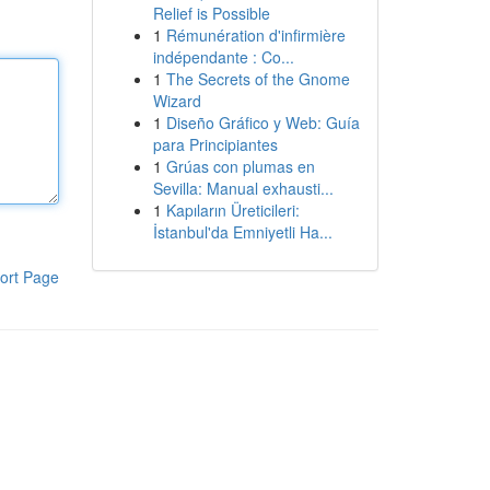
Relief is Possible
1
Rémunération d'infirmière
indépendante : Co...
1
The Secrets of the Gnome
Wizard
1
Diseño Gráfico y Web: Guía
para Principiantes
1
Grúas con plumas en
Sevilla: Manual exhausti...
1
Kapıların Üreticileri:
İstanbul'da Emniyetli Ha...
ort Page