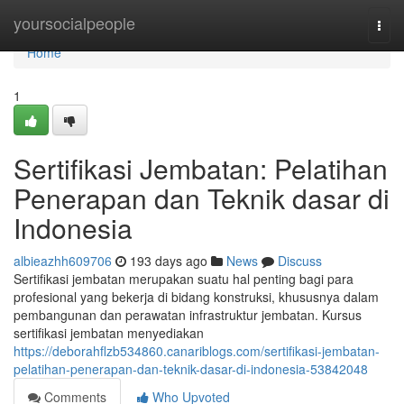
Home
yoursocialpeople
Togg
navi
Home
1
Sertifikasi Jembatan: Pelatihan
Penerapan dan Teknik dasar di
Indonesia
albieazhh609706
193 days ago
News
Discuss
Sertifikasi jembatan merupakan suatu hal penting bagi para
profesional yang bekerja di bidang konstruksi, khususnya dalam
pembangunan dan perawatan infrastruktur jembatan. Kursus
sertifikasi jembatan menyediakan
https://deborahflzb534860.canariblogs.com/sertifikasi-jembatan-
pelatihan-penerapan-dan-teknik-dasar-di-indonesia-53842048
Comments
Who Upvoted