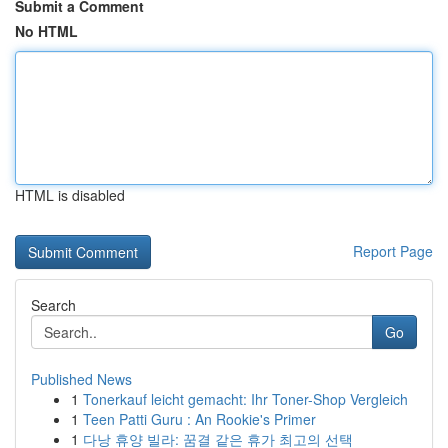
Submit a Comment
No HTML
HTML is disabled
Report Page
Search
Go
Published News
1
Tonerkauf leicht gemacht: Ihr Toner-Shop Vergleich
1
Teen Patti Guru : An Rookie's Primer
1
다낭 휴양 빌라: 꿈결 같은 휴가 최고의 선택