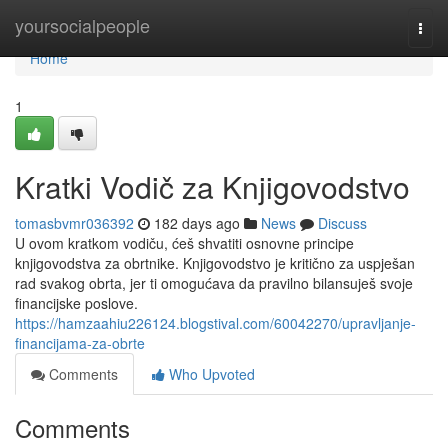
Home
yoursocialpeople
Togg
navi
Home
1
Kratki Vodič za Knjigovodstvo
tomasbvmr036392
182 days ago
News
Discuss
U ovom kratkom vodiču, ćeš shvatiti osnovne principe
knjigovodstva za obrtnike. Knjigovodstvo je kritično za uspješan
rad svakog obrta, jer ti omogućava da pravilno bilansuješ svoje
financijske poslove.
https://hamzaahiu226124.blogstival.com/60042270/upravljanje-
financijama-za-obrte
Comments
Who Upvoted
Comments