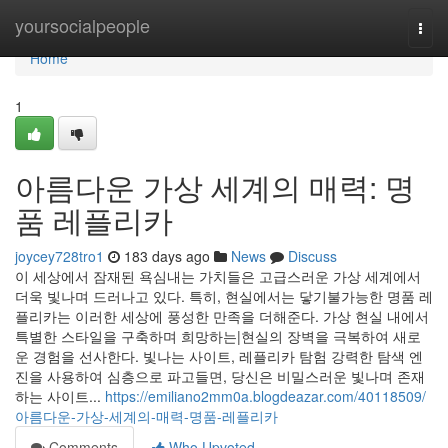
Home
yoursocialpeople
Togg
navi
Home
1
아름다운 가상 세계의 매력: 명
품 레플리카
joycey728tro1
183 days ago
News
Discuss
이 세상에서 잠재된 욕심내는 가치들은 고급스러운 가상 세계에서
더욱 빛나며 드러나고 있다. 특히, 현실에서는 닿기불가능한 명품 레
플리카는 이러한 세상에 풍성한 만족을 더해준다. 가상 현실 내에서
특별한 스타일을 구축하며 희망하는|현실의 장벽을 극복하여 새로
운 경험을 선사한다. 빛나는 사이트, 레플리카 탐험 강력한 탐색 엔
진을 사용하여 심층으로 파고들면, 당신은 비밀스러운 빛나며 존재
하는 사이트...
https://emiliano2mm0a.blogdeazar.com/40118509/
아름다운-가상-세계의-매력-명품-레플리카
Comments
Who Upvoted