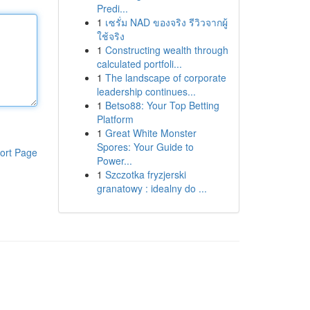
Predi...
1
เซรั่ม NAD ของจริง รีวิวจากผู้
ใช้จริง
1
Constructing wealth through
calculated portfoli...
1
The landscape of corporate
leadership continues...
1
Betso88: Your Top Betting
Platform
1
Great White Monster
Spores: Your Guide to
ort Page
Power...
1
Szczotka fryzjerski
granatowy : idealny do ...