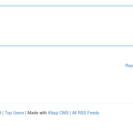
Rep
d
|
Top Users
| Made with
Kliqqi CMS
|
All RSS Feeds