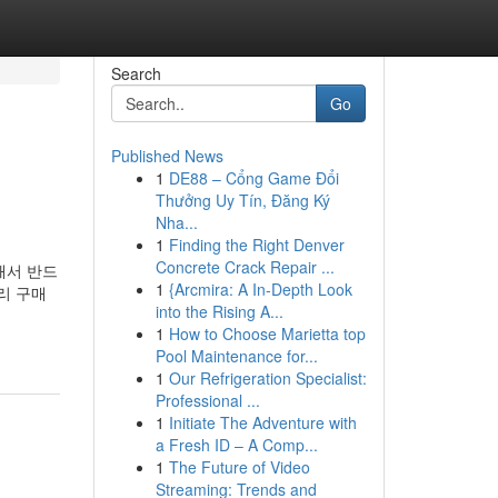
Search
Go
Published News
1
DE88 – Cổng Game Đổi
Thưởng Uy Tín, Đăng Ký
Nha...
1
Finding the Right Denver
Concrete Crack Repair ...
해서 반드
1
{Arcmira: A In-Depth Look
리 구매
into the Rising A...
1
How to Choose Marietta top
Pool Maintenance for...
1
Our Refrigeration Specialist:
Professional ...
1
Initiate The Adventure with
a Fresh ID – A Comp...
1
The Future of Video
Streaming: Trends and