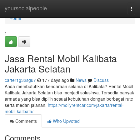
Home
yoursocialpeople
Togg
navi
Home
1
Jasa Rental Mobil Kalibata
Jakarta Selatan
carter1g32sgu7
177 days ago
News
Discuss
Anda membutuhkan kendaraan selama di Kalibata? Rental Mobil
Kalibata Jakarta Selatan bisa menjadi solusinya. Tersedia banyak
armada yang bisa dipilih sesuai kebutuhan dengan berbagai rute
serta medan jalanan.
https://mollyrentcar.com/jakarta/rental-
mobil-kalibata/
Comments
Who Upvoted
Comments