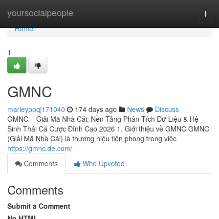
Home
yoursocialpeople
Togg
navi
Home
1
GMNC
marleypoqj171040
174 days ago
News
Discuss
GMNC – Giải Mã Nhà Cái: Nền Tảng Phân Tích Dữ Liệu & Hệ
Sinh Thái Cá Cược Đỉnh Cao 2026 1. Giới thiệu về GMNC GMNC
(Giải Mã Nhà Cái) là thương hiệu tiên phong trong việc
https://gmnc.de.com/
Comments
Who Upvoted
Comments
Submit a Comment
No HTML