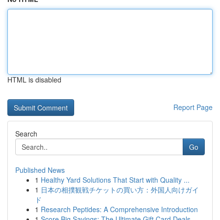
HTML is disabled
Report Page
Search
Go
Published News
1
Healthy Yard Solutions That Start with Quality ...
1
日本の相撲観戦チケットの買い方：外国人向けガイ
ド
1
Research Peptides: A Comprehensive Introduction
1
Score Big Savings: The Ultimate Gift Card Deals...