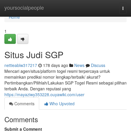
Home
yoursocialpeople
Togg
navi
Home
1
Situs Judi SGP
nettieablw317217
178 days ago
News
Discuss
Mencari agen/situs/platform togel resmi terpercaya untuk
memainkan prediksi nomor lengkap/terbaik/ akurat?
Pertimbangkan/Pilihlah/Lakukan SGP Togel Resmi sebagai pilihan
terbaik Anda. Dengan reputasi yang
https://mayaziwy353228.ouyawiki.com/user
Comments
Who Upvoted
Comments
Submit a Comment