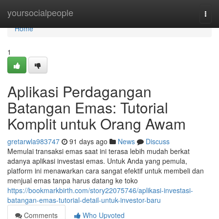
Home
yoursocialpeople
Togg
navi
Home
1
Aplikasi Perdagangan
Batangan Emas: Tutorial
Komplit untuk Orang Awam
gretarwla983747
91 days ago
News
Discuss
Memulai transaksi emas saat ini terasa lebih mudah berkat
adanya aplikasi investasi emas. Untuk Anda yang pemula,
platform ini menawarkan cara sangat efektif untuk membeli dan
menjual emas tanpa harus datang ke toko
https://bookmarkbirth.com/story22075746/aplikasi-investasi-
batangan-emas-tutorial-detail-untuk-investor-baru
Comments
Who Upvoted