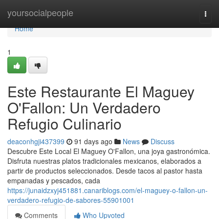
Home
yoursocialpeople
Togg
navi
Home
1
Este Restaurante El Maguey
O'Fallon: Un Verdadero
Refugio Culinario
deaconhgji437399
91 days ago
News
Discuss
Descubre Este Local El Maguey O'Fallon, una joya gastronómica.
Disfruta nuestras platos tradicionales mexicanos, elaborados a
partir de productos seleccionados. Desde tacos al pastor hasta
empanadas y pescados, cada
https://junaidzxyj451881.canariblogs.com/el-maguey-o-fallon-un-
verdadero-refugio-de-sabores-55901001
Comments
Who Upvoted