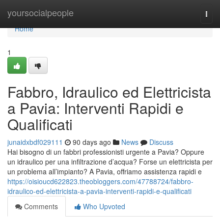
Home
yoursocialpeople
Togg
navi
Home
1
Fabbro, Idraulico ed Elettricista
a Pavia: Interventi Rapidi e
Qualificati
junaidxbdf029111
90 days ago
News
Discuss
Hai bisogno di un fabbri professionisti urgente a Pavia? Oppure
un idraulico per una infiltrazione d’acqua? Forse un elettricista per
un problema all’impianto? A Pavia, offriamo assistenza rapidi e
https://oisioucd622823.theobloggers.com/47788724/fabbro-
idraulico-ed-elettricista-a-pavia-interventi-rapidi-e-qualificati
Comments
Who Upvoted