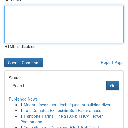
HTML is disabled
Report Page
Search
Go
Published News
1
Modern investment techniques for building diver...
1
Tatlı Domates Ezmesinin Seri Pazarlaması: ...
1
Fishbone Farms: The $100/lb THCA Flower
Phenomenon
1
Yono Games : Download File & Full Title L...