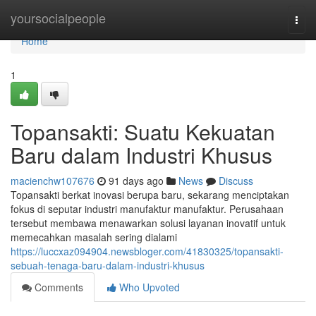
Home
yoursocialpeople
Togg
navi
Home
1
Topansakti: Suatu Kekuatan
Baru dalam Industri Khusus
macienchw107676
91 days ago
News
Discuss
Topansakti berkat inovasi berupa baru, sekarang menciptakan
fokus di seputar industri manufaktur manufaktur. Perusahaan
tersebut membawa menawarkan solusi layanan inovatif untuk
memecahkan masalah sering dialami
https://luccxaz094904.newsbloger.com/41830325/topansakti-
sebuah-tenaga-baru-dalam-industri-khusus
Comments
Who Upvoted