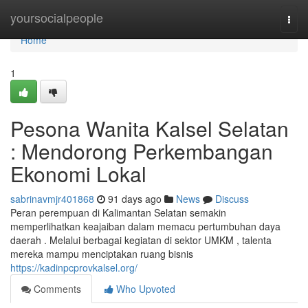
Home
yoursocialpeople
Togg
navi
Home
1
Pesona Wanita Kalsel Selatan
: Mendorong Perkembangan
Ekonomi Lokal
sabrinavmjr401868
91 days ago
News
Discuss
Peran perempuan di Kalimantan Selatan semakin
memperlihatkan keajaiban dalam memacu pertumbuhan daya
daerah . Melalui berbagai kegiatan di sektor UMKM , talenta
mereka mampu menciptakan ruang bisnis
https://kadinpcprovkalsel.org/
Comments
Who Upvoted