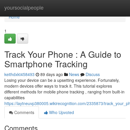
Home
yoursocialpeople
Home
1
Track Your Phone : A Guide to
Smartphone Tracking
keithdxkt458493
89 days ago
News
Discuss
Losing your device can be a upsetting experience. Fortunately,
modern devices offer ways to track it. This tutorial explores
different methods for mobile phone tracking , ranging from built-in
capabilities
https://laytneuvp380005.wikirecognition.com/2335873/track_your_p
Comments
Who Upvoted
Comments