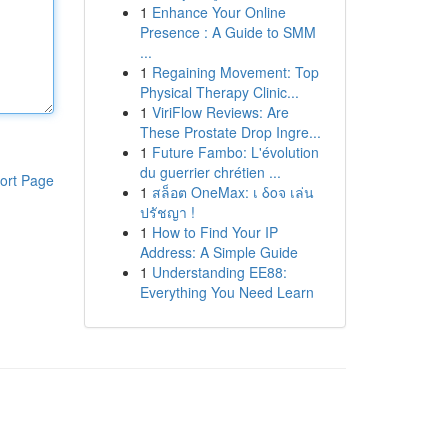
1
Enhance Your Online
Presence : A Guide to SMM
...
1
Regaining Movement: Top
Physical Therapy Clinic...
1
ViriFlow Reviews: Are
These Prostate Drop Ingre...
1
Future Fambo: L'évolution
du guerrier chrétien ...
ort Page
1
สล็อต OneMax: เ δοจ เล่น
ปรัชญา !
1
How to Find Your IP
Address: A Simple Guide
1
Understanding EE88:
Everything You Need Learn