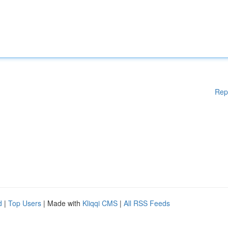
Rep
d
|
Top Users
| Made with
Kliqqi CMS
|
All RSS Feeds