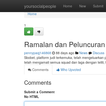
Home
yoursocialpeople
Home
New
Submit
Home
1
Ramalan dan Peluncuran
pennypaqj146868
88 days ago
News
Discuss
Sbobet, platform judi terkemuka, telah mengeluarkan
telah mengamati semua squad dan laga dengan teliti, 
Comments
Who Upvoted
Comments
Submit a Comment
No HTML