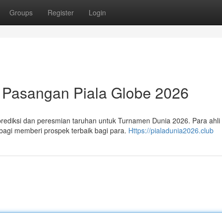
Groups
Register
Login
 Pasangan Piala Globe 2026
 prediksi dan peresmian taruhan untuk Turnamen Dunia 2026. Para ahli
bagi memberi prospek terbaik bagi para.
Https://pialadunia2026.club