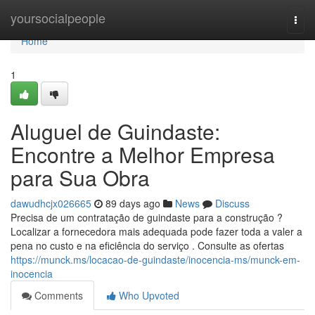
Home
yoursocialpeople
Togg
navi
Home
1
Aluguel de Guindaste:
Encontre a Melhor Empresa
para Sua Obra
dawudhcjx026665
89 days ago
News
Discuss
Precisa de um contratação de guindaste para a construção ?
Localizar a fornecedora mais adequada pode fazer toda a valer a
pena no custo e na eficiência do serviço . Consulte as ofertas
https://munck.ms/locacao-de-guindaste/inocencia-ms/munck-em-
inocencia
Comments
Who Upvoted