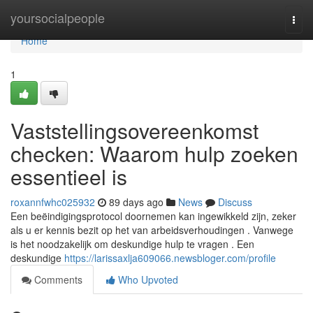
Home
yoursocialpeople
Togg
navi
Home
1
Vaststellingsovereenkomst
checken: Waarom hulp zoeken
essentieel is
roxannfwhc025932
89 days ago
News
Discuss
Een beëindigingsprotocol doornemen kan ingewikkeld zijn, zeker
als u er kennis bezit op het van arbeidsverhoudingen . Vanwege
is het noodzakelijk om deskundige hulp te vragen . Een
deskundige
https://larissaxlja609066.newsbloger.com/profile
Comments
Who Upvoted