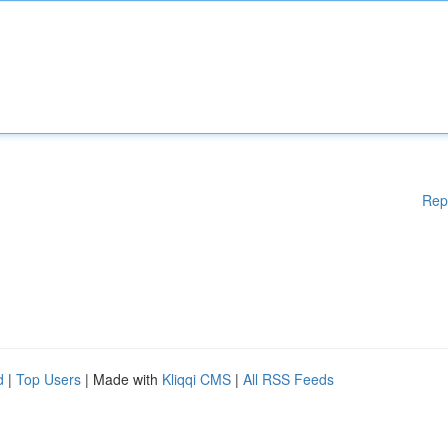
Rep
d
|
Top Users
| Made with
Kliqqi CMS
|
All RSS Feeds