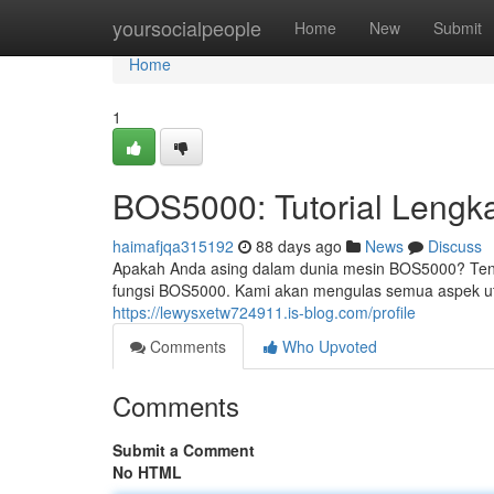
Home
yoursocialpeople
Home
New
Submit
Home
1
BOS5000: Tutorial Lengk
haimafjqa315192
88 days ago
News
Discuss
Apakah Anda asing dalam dunia mesin BOS5000? Ten
fungsi BOS5000. Kami akan mengulas semua aspek utam
https://lewysxetw724911.is-blog.com/profile
Comments
Who Upvoted
Comments
Submit a Comment
No HTML