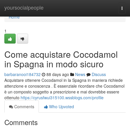
Home
yoursocialpeople
Togg
navi
Home
1
Come acquistare Cocodamol
in Spagna in modo sicuro
barbaranooi184732
88 days ago
News
Discuss
Acquistare ottenere Cocodamol in la Spagna in maniera richiede
attenzione e conoscenza . È essenziale ricordare che Cocodamol
è un composto soggetto a prescrizione e mai dovrebbe essere
ottenuto
https://cyrusfwui315100.wssblogs.com/profile
Comments
Who Upvoted
Comments