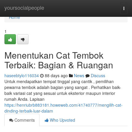
Home
yoursocialpeople
Togg
navi
Home
1
Menentukan Cat Tembok
Terbaik: Bagian & Ruangan
haseebtylo116034
88 days ago
News
Discuss
Untuk mendapatkan tempat tinggal yang cantik , pemilihan
pewarna tembok adalah bagian yang sangat . Perhatikan baik-
baik variasi cat yang sesuai untuk eksterior maupun interior
rumah Anda. Lapisan
https://henriubrb883181.howeweb.com/41740777/mengilih-cat-
dinding-terbaik-luar-dalam
Comments
Who Upvoted