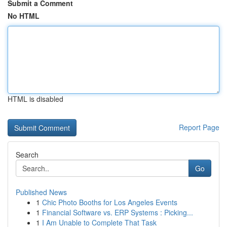
Submit a Comment
No HTML
HTML is disabled
Report Page
Search
Go
Published News
1
Chic Photo Booths for Los Angeles Events
1
Financial Software vs. ERP Systems : Picking...
1
I Am Unable to Complete That Task