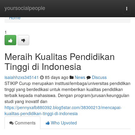
Home
yoursocialpeople
Togg
navi
Home
1
Meraih Kualitas Pendidikan
Tinggi di Indonesia
isaiahhzxs345141
85 days ago
News
Discuss
STIKIP Curup merupakan institusi/lembaga/universitas pendidikan
tinggi yang berdedikasi untuk memberikan kualitas pendidikan
terbaik kepada mahasiswa. Dengan program/jurusan/keunggulan
studi yang inovatif dan
https://pennyxafb880392.blog5star.com/38300213/mencapai-
kualitas-pendidikan-tinggi-di-indonesia
Comments
Who Upvoted