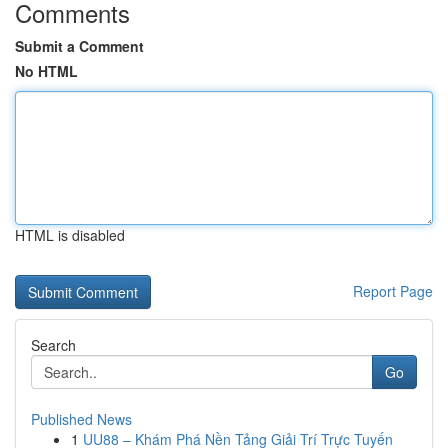
Comments
Submit a Comment
No HTML
HTML is disabled
Report Page
Search
Go
Published News
1
UU88 – Khám Phá Nền Tảng Giải Trí Trực Tuyến