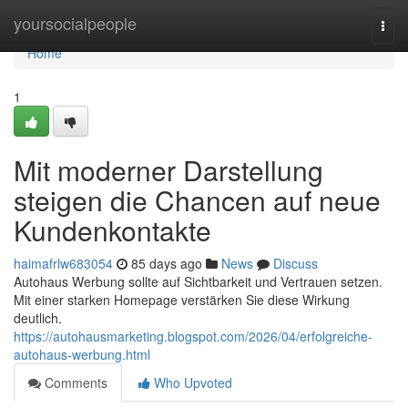
Home
yoursocialpeople
Togg
navi
Home
1
Mit moderner Darstellung
steigen die Chancen auf neue
Kundenkontakte
haimafrlw683054
85 days ago
News
Discuss
Autohaus Werbung sollte auf Sichtbarkeit und Vertrauen setzen.
Mit einer starken Homepage verstärken Sie diese Wirkung
deutlich.
https://autohausmarketing.blogspot.com/2026/04/erfolgreiche-
autohaus-werbung.html
Comments
Who Upvoted