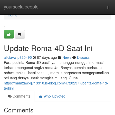
Home
yoursocialpeople
Togg
navi
Home
1
Update Roma-4D Saat Ini
aliciavwfp320495
87 days ago
News
Discuss
Para pecinta Roma 4D pastinya menunggu-nunggu informasi
terbaru mengenai angka roma 4d. Banyak pemain berharap
bahwa melalui hasil saat ini, mereka berpotensi mengoptimalkan
peluang dirinya untuk mengklaim uang. Guna
https://hamzawxlj713310.is-blog.com/47202377/berita-roma-4d-
terkini
Comments
Who Upvoted
Comments