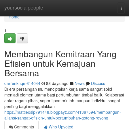
Home
yoursocialpeople
Togg
navi
Home
1
Membangun Kemitraan Yang
Efisien untuk Kemajuan
Bersama
darrenknqm614044
88 days ago
News
Discuss
Di era persaingan ini, menciptakan kerja sama sangat solid
menjadi elemen utama bagi pertumbuhan timbal balik. Kolaborasi
antar ragam pihak, seperti pemerintah maupun individu, sangat
penting bagi menggalakkan
https://mattieoslp791448.blogpayz.com/41367594/membangun-
aliansi-sangat-efisien-untuk-pertumbuhan-gotong-royong
Comments
Who Upvoted