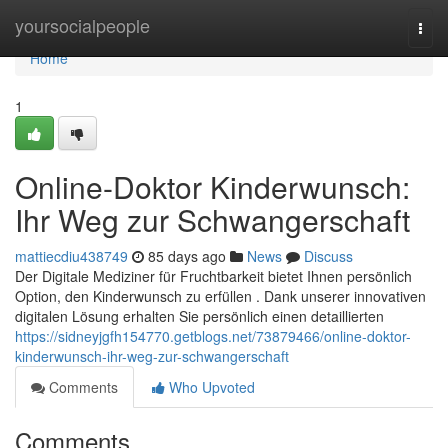
Home
yoursocialpeople
Togg
navi
Home
1
Online-Doktor Kinderwunsch:
Ihr Weg zur Schwangerschaft
mattiecdiu438749
85 days ago
News
Discuss
Der Digitale Mediziner für Fruchtbarkeit bietet Ihnen persönlich
Option, den Kinderwunsch zu erfüllen . Dank unserer innovativen
digitalen Lösung erhalten Sie persönlich einen detaillierten
https://sidneyjgfh154770.getblogs.net/73879466/online-doktor-
kinderwunsch-ihr-weg-zur-schwangerschaft
Comments
Who Upvoted
Comments