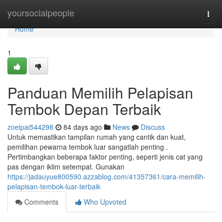
Home
yoursocialpeople
Togg
navi
Home
1
Panduan Memilih Pelapisan
Tembok Depan Terbaik
zoeipai544298
84 days ago
News
Discuss
Untuk memastikan tampilan rumah yang cantik dan kuat,
pemilihan pewarna tembok luar sangatlah penting .
Pertimbangkan beberapa faktor penting, seperti jenis cat yang
pas dengan iklim setempat. Gunakan
https://jadauyue800590.azzablog.com/41357361/cara-memilih-
pelapisan-tembok-luar-terbaik
Comments
Who Upvoted