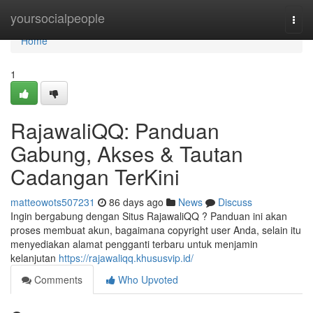
Home
yoursocialpeople
Togg
navi
Home
1
RajawaliQQ: Panduan
Gabung, Akses & Tautan
Cadangan TerKini
matteowots507231
86 days ago
News
Discuss
Ingin bergabung dengan Situs RajawaliQQ ? Panduan ini akan
proses membuat akun, bagaimana copyright user Anda, selain itu
menyediakan alamat pengganti terbaru untuk menjamin
kelanjutan
https://rajawaliqq.khususvip.id/
Comments
Who Upvoted