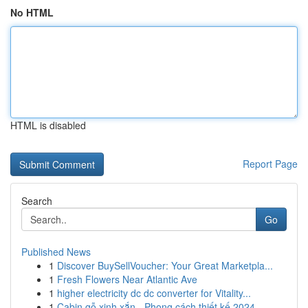
No HTML
HTML is disabled
Report Page
Search
Go
Published News
1
Discover BuySellVoucher: Your Great Marketpla...
1
Fresh Flowers Near Atlantic Ave
1
higher electricity dc dc converter for Vitality...
1
Cabin gỗ xinh xắn - Phong cách thiết kế 2024