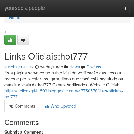
Home
yoursocialpeople
Togg
navi
Home
1
Links Oficiais:hot777
lexiehkjj966772
84 days ago
News
Discuss
Esta página serve como hub oficial de verificação das nossas
redes e perfis externos, garantindo que você está seguindo os
canais oficiais da hot777 Canais Verificados: Website Oficial:
https://neilxdxg441599.bloggosite.com/47756578/links-oficiais-
hot777
Comments
Who Upvoted
Comments
Submit a Comment