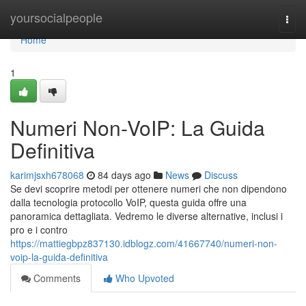
Home
yoursocialpeople
Togg
navi
Home
1
Numeri Non-VoIP: La Guida
Definitiva
karimjsxh678068
84 days ago
News
Discuss
Se devi scoprire metodi per ottenere numeri che non dipendono
dalla tecnologia protocollo VoIP, questa guida offre una
panoramica dettagliata. Vedremo le diverse alternative, inclusi i
pro e i contro
https://mattiegbpz837130.idblogz.com/41667740/numeri-non-
voip-la-guida-definitiva
Comments
Who Upvoted