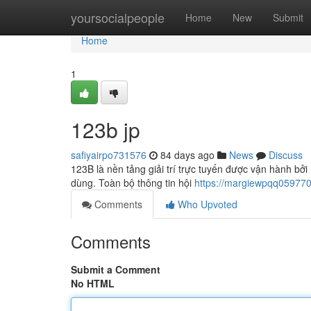
Home
yoursocialpeople
Home
New
Submit
Home
1
123b jp
safiyairpo731576
84 days ago
News
Discuss
123B là nền tảng giải trí trực tuyến được vận hành bởi
dùng. Toàn bộ thông tin hội
https://margiewpqq059770
Comments
Who Upvoted
Comments
Submit a Comment
No HTML