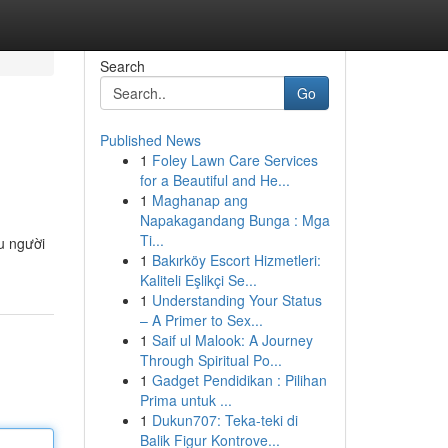
Search
Go
Published News
1
Foley Lawn Care Services
for a Beautiful and He...
1
Maghanap ang
Napakagandang Bunga : Mga
Ti...
ệu người
1
Bakırköy Escort Hizmetleri:
Kaliteli Eşlikçi Se...
1
Understanding Your Status
– A Primer to Sex...
1
Saif ul Malook: A Journey
Through Spiritual Po...
1
Gadget Pendidikan : Pilihan
Prima untuk ...
1
Dukun707: Teka-teki di
Balik Figur Kontrove...