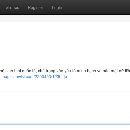
Groups
Register
Login
 hệ sinh thái quốc tế, chú trọng vào yếu tố minh bạch và bảo mật dữ li
.magicianwiki.com/2200453/123b_jp