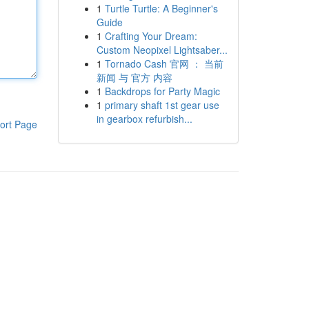
1
Turtle Turtle: A Beginner's
Guide
1
Crafting Your Dream:
Custom Neopixel Lightsaber...
1
Tornado Cash 官网 ： 当前
新闻 与 官方 内容
1
Backdrops for Party Magic
1
primary shaft 1st gear use
in gearbox refurbish...
ort Page