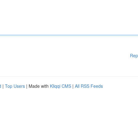
Rep
d
|
Top Users
| Made with
Kliqqi CMS
|
All RSS Feeds