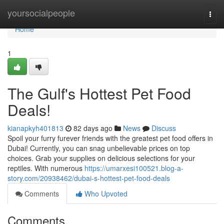
Home
yoursocialpeople
Togg
navi
Home
1
The Gulf's Hottest Pet Food
Deals!
kianapkyh401813
82 days ago
News
Discuss
Spoil your furry furever friends with the greatest pet food offers in
Dubai! Currently, you can snag unbelievable prices on top
choices. Grab your supplies on delicious selections for your
reptiles. With numerous
https://umarxesi100521.blog-a-
story.com/20938462/dubai-s-hottest-pet-food-deals
Comments
Who Upvoted
Comments