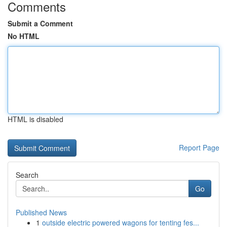
Comments
Submit a Comment
No HTML
HTML is disabled
Report Page
Search
Go
Published News
1
outside electric powered wagons for tenting fes...