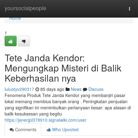
Home
yoursocialpeople
Togg
navi
Home
1
Tete Janda Kendor:
Mengungkap Misteri di Balik
Keberhasilan nya
luluatyv290317
85 days ago
News
Discuss
Fenomena Produk Tete Janda Kendor yang membanjiri pasar
lokal memang membius banyak orang . Peningkatan penjualan
yang signifikan ini menimbulkan pertanyaan besar: apa alasan di
balik kesuksesan yang begitu
https://janecjpl378910.signalwiki.com/user
Comments
Who Upvoted