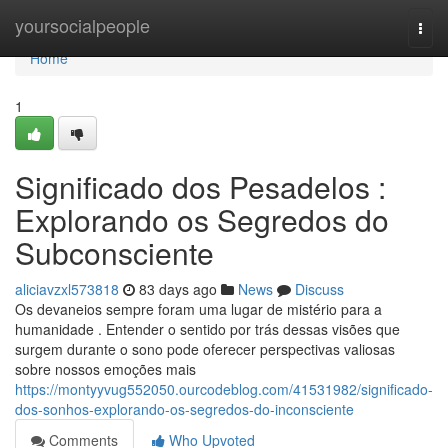
Home
yoursocialpeople
Togg
navi
Home
1
Significado dos Pesadelos :
Explorando os Segredos do
Subconsciente
aliciavzxl573818
83 days ago
News
Discuss
Os devaneios sempre foram uma lugar de mistério para a
humanidade . Entender o sentido por trás dessas visões que
surgem durante o sono pode oferecer perspectivas valiosas
sobre nossos emoções mais
https://montyyvug552050.ourcodeblog.com/41531982/significado-
dos-sonhos-explorando-os-segredos-do-inconsciente
Comments
Who Upvoted