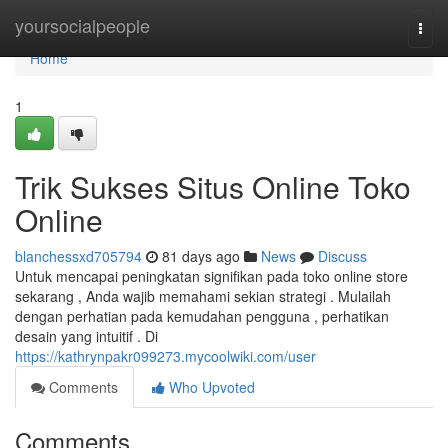
Home
yoursocialpeople
Togg
navi
Home
1
Trik Sukses Situs Online Toko
Online
blanchessxd705794
81 days ago
News
Discuss
Untuk mencapai peningkatan signifikan pada toko online store
sekarang , Anda wajib memahami sekian strategi . Mulailah
dengan perhatian pada kemudahan pengguna , perhatikan
desain yang intuitif . Di
https://kathrynpakr099273.mycoolwiki.com/user
Comments
Who Upvoted
Comments