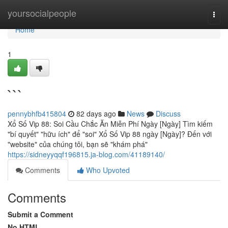
Home
yoursocialpeople
Togg
navi
Home
1
```
pennybhfb415804
82 days ago
News
Discuss
Xổ Số Vip 88: Soi Cầu Chắc Ăn Miễn Phí Ngày [Ngày] Tìm kiếm
"bí quyết" "hữu ích" để "soi" Xổ Số Vip 88 ngày [Ngày]? Đến với
"website" của chúng tôi, bạn sẽ "khám phá"
https://sidneyyqqf196815.ja-blog.com/41189140/
Comments
Who Upvoted
Comments
Submit a Comment
No HTML