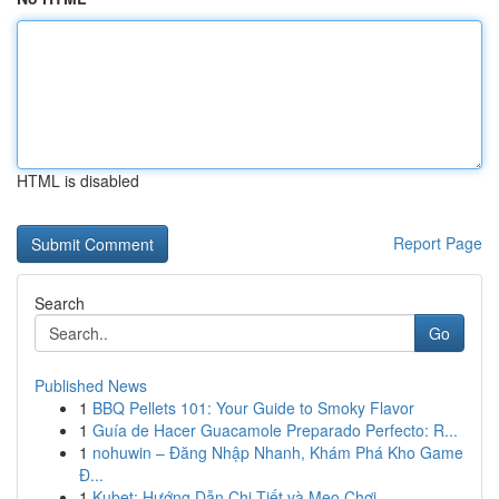
HTML is disabled
Report Page
Search
Go
Published News
1
BBQ Pellets 101: Your Guide to Smoky Flavor
1
Guía de Hacer Guacamole Preparado Perfecto: R...
1
nohuwin – Đăng Nhập Nhanh, Khám Phá Kho Game
Đ...
1
Kubet: Hướng Dẫn Chi Tiết và Mẹo Chơi