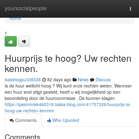
Home
yoursocialpeople
Togg
navi
Home
1
Huurprijs te hoog? Uw rechten
kennen.
isaiahogpu338336
82 days ago
News
Discuss
Is de huur wellicht hoog ? Wij kunt onze rechten weten. Wanneer
een huur snel stijgt gesteld, heeft u wij mogelijkheid op een
beoordeling door de huurcommissie . De kunnen klagen
https://qasimimkk460318.tokka-blog.com/41757326/huurprijs-te-
hoog-uw-rechten-kennen
Comments
Who Upvoted
Comments