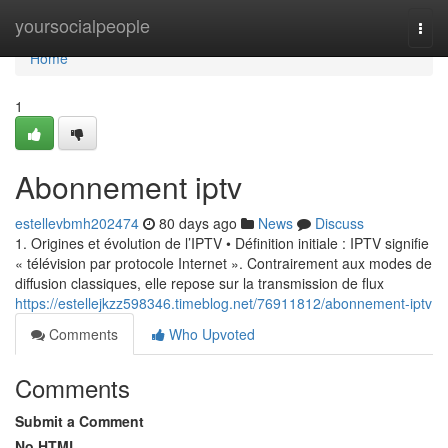
Home
yoursocialpeople
Togg
navi
Home
1
Abonnement iptv
estellevbmh202474
80 days ago
News
Discuss
1. Origines et évolution de l’IPTV • Définition initiale : IPTV signifie
« télévision par protocole Internet ». Contrairement aux modes de
diffusion classiques, elle repose sur la transmission de flux
https://estellejkzz598346.timeblog.net/76911812/abonnement-iptv
Comments
Who Upvoted
Comments
Submit a Comment
No HTML