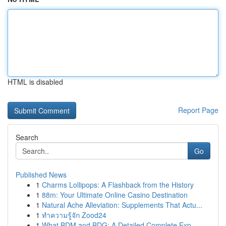
HTML is disabled
Report Page
Search
Go
Published News
1
Charms Lollipops: A Flashback from the History
1
88m: Your Ultimate Online Casino Destination
1
Natural Ache Alleviation: Supplements That Actu...
1
ทำความรู้จัก Zood24
1
What BDM and BDG: A Detailed Complete Exp...