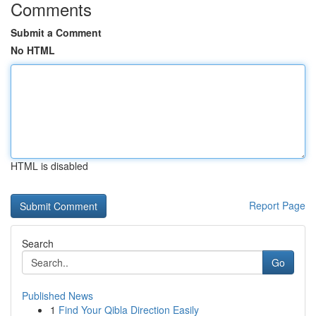
Comments
Submit a Comment
No HTML
HTML is disabled
Report Page
Search
Go
Published News
1
Find Your Qibla Direction Easily