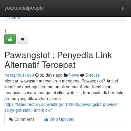
Home
yoursocialpeople
Togg
navi
Home
1
Pawangslot : Penyedia Link
Alternatif Tercepat
minazjtb517680
82 days ago
News
Discuss
Mencari wawasan menyeluruh mengenai Pawangslot? Artikel
kami hadir sebagai tempat untuk semua Anda. Kami akan
mengulas secara mengenai situs web ini , termasuk trik bermain,
promo yang ditawarkan , serta
https://listedirectory.com/listings1132805/pawangslot-provider-
copyright-stabil-anti-blokir
Comments
Who Upvoted