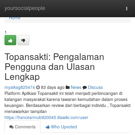
Home
yoursocialpeople
Togg
navi
Home
1
Topansakti: Pengalaman
Pengguna dan Ulasan
Lengkap
myatksg825474
83 days ago
News
Discuss
Platform Aplikasi Topansakti ini telah menjadi perbincangan di
kalangan masyarakat karena tawaran kemudahan dalam proses
keuangan. Berdasarkan review dari berbagai individu , Topansakti
menawarkan tampilan
https://francesrmub920045.illawiki.com/user
Comments
Who Upvoted