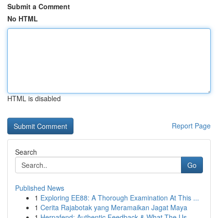
Submit a Comment
No HTML
HTML is disabled
Report Page
Search
Go
Published News
1
Exploring EE88: A Thorough Examination At This ...
1
Cerita Rajabotak yang Meramaikan Jagat Maya
1
Herpafend: Authentic Feedback & What The Us...