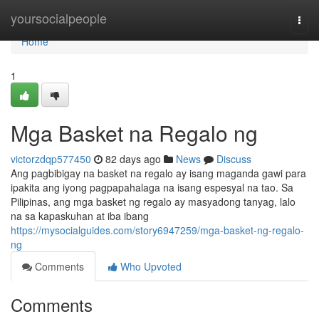
Home
yoursocialpeople
Togg
navi
Home
1
Mga Basket na Regalo ng
victorzdqp577450
82 days ago
News
Discuss
Ang pagbibigay na basket na regalo ay isang maganda gawi para
ipakita ang iyong pagpapahalaga na isang espesyal na tao. Sa
Pilipinas, ang mga basket ng regalo ay masyadong tanyag, lalo
na sa kapaskuhan at iba ibang
https://mysocialguides.com/story6947259/mga-basket-ng-regalo-
ng
Comments
Who Upvoted
Comments