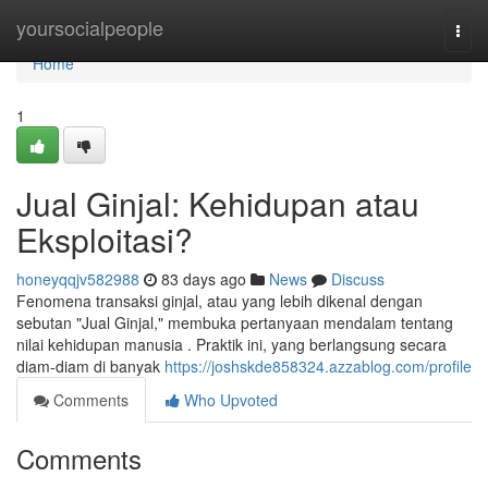
Home
yoursocialpeople
Togg
navi
Home
1
Jual Ginjal: Kehidupan atau
Eksploitasi?
honeyqqjv582988
83 days ago
News
Discuss
Fenomena transaksi ginjal, atau yang lebih dikenal dengan
sebutan "Jual Ginjal," membuka pertanyaan mendalam tentang
nilai kehidupan manusia . Praktik ini, yang berlangsung secara
diam-diam di banyak
https://joshskde858324.azzablog.com/profile
Comments
Who Upvoted
Comments